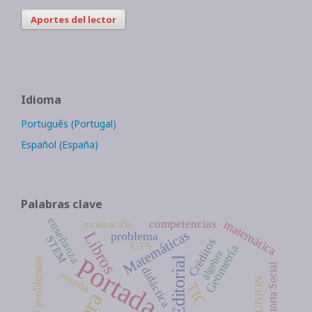
Aportes del lector
Idioma
Português (Portugal)
Español (España)
Palabras clave
enseñanza
matemática
competencias
motivación
Matemáticas
Libros
problema
STEM
Créditos
CTS
Geometría
álgebra
Portada
Editorial
Historia Social
didáctica
reseña
DOSPIUNION
TIC