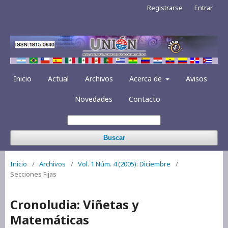
Registrarse
Entrar
Inicio
Actual
Archivos
Acerca de
Avisos
Novedades
Contacto
Buscar
Inicio
/
Archivos
/
Vol. 1 Núm. 4 (2005): Diciembre
/
Secciones Fijas
Cronoludia: Viñetas y
Matemáticas