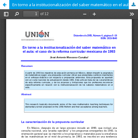
En torno a la institucionalización del saber matemático en el aula: el caso de la reforma curricular mexicana de 1993