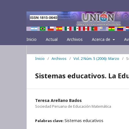
Inicio
Actual
Archivos
Acerca de
Av
Inicio
/
Archivos
/
Vol. 2 Núm. 5 (2006): Marzo
/
S
Sistemas educativos. La Ed
Teresa Arellano Bados
Sociedad Peruana de Educación Matemática
Sistemas educativos
Palabras clave: