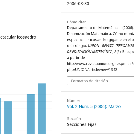
2006-03-30
Cómo citar
Departamento de Matemáticas. (2006).
Dinamización Matemática. Cómo mont
tacular icosaedro
espectacular icosaedro gigante en el p
del colegio.
UNIÓN - REVISTA IBEROAME
DE EDUCACIÓN MATEMÁTICA
,
2
(5). Recu
a partir de
http://www.revistaunion.org.fespm.es/
php/UNION/article/view/1348
Formatos de citación
Número
Vol. 2 Núm. 5 (2006): Marzo
Sección
Secciones Fijas