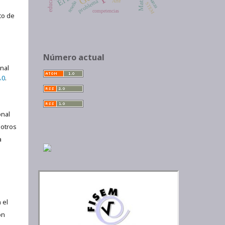
problema
Arte
reseña
STEM
competencias
to de
Número actual
onal
.0
.
nal
 otros
a
 el
ón