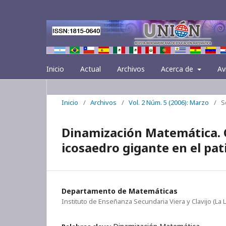
Inicio
Actual
Archivos
Acerca de
Av
Inicio
/
Archivos
/
Vol. 2 Núm. 5 (2006): Marzo
/
S
Dinamización Matemática.
icosaedro gigante en el pati
Departamento de Matemáticas
Instituto de Enseñanza Secundaria Viera y Clavijo (La