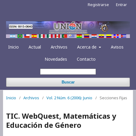
Registrarse
Entrar
Inicio
Actual
Archivos
Acerca de
Avisos
Novedades
Contacto
Buscar
Inicio
/
Archivos
/
Vol. 2 Núm. 6 (2006): Junio
/
Secciones Fijas
TIC. WebQuest, Matemáticas y
Educación de Género