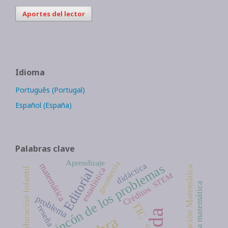
Aportes del lector
Idioma
Português (Portugal)
Español (España)
Palabras clave
Aprendizaje
geometría
didáctica
matemática
El rincón de los problemas
Educación Matemática
estadística
Editorial
Educación Infantil
STEM
competencia matemática
Créditos
problema
TIC
reseña