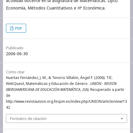
actividad docente en la asignatura de Matemáticas. Dpto.
Economía, Métodos Cuantitativos e Hª Económica.
PDF
Publicado
2006-06-30
Cómo citar
Huertas Fernández, J. M., & Tenorio Villalón, Ángel F. (2006). TIC.
WebQuest, Matemáticas y Educación de Género .
UNIÓN - REVISTA
IBEROAMERICANA DE EDUCACIÓN MATEMÁTICA
,
2
(6). Recuperado a partir
de
http://www.revistaunion.org.fespm.es/index.php/UNION/article/view/13
42
Formatos de citación