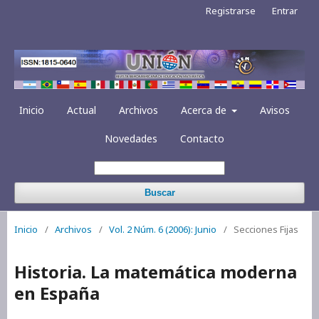
Registrarse
Entrar
Inicio
Actual
Archivos
Acerca de
Avisos
Novedades
Contacto
Buscar
Inicio
/
Archivos
/
Vol. 2 Núm. 6 (2006): Junio
/
Secciones Fijas
Historia. La matemática moderna
en España