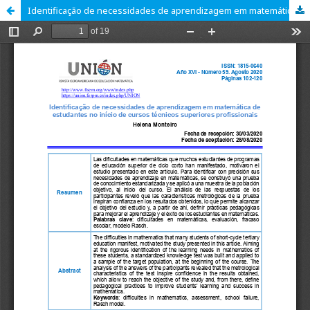
Identificação de necessidades de aprendizagem em matemática de estudantes no início de cursos técnicos superiores profissionais