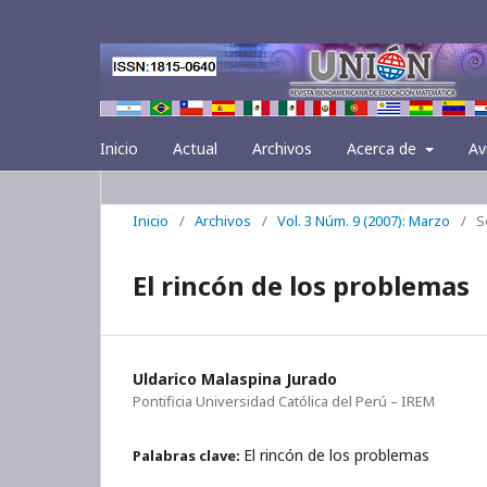
Inicio
Actual
Archivos
Acerca de
Av
Inicio
/
Archivos
/
Vol. 3 Núm. 9 (2007): Marzo
/
S
El rincón de los problemas
Uldarico Malaspina Jurado
Pontificia Universidad Católica del Perú – IREM
El rincón de los problemas
Palabras clave: