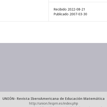
Recibido 2022-08-21
Publicado 2007-03-30
UNIÓN- Revista IberoAmericana de Educación Matemática
http://union.fespm.es/index.php