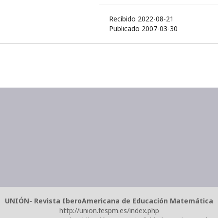
Recibido 2022-08-21
Publicado 2007-03-30
UNIÓN- Revista IberoAmericana de Educación Matemática
http://union.fespm.es/index.php