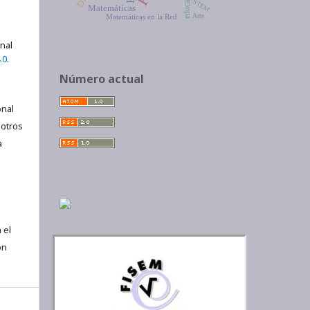
STEM
Matemáticas
Arte
Matemáticas en la Red
onal
.0
.
Número actual
nal
 otros
a
 el
ón