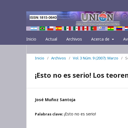
Inicio
Actual
Archivos
Acerca de
Av
Inicio
/
Archivos
/
Vol. 3 Núm. 9 (2007): Marzo
/
S
¡Esto no es serio! Los teor
José Muñoz Santoja
¡Esto no es serio!
Palabras clave: