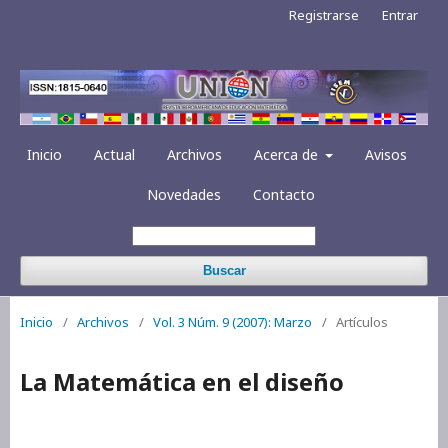
Registrarse
Entrar
Inicio
Actual
Archivos
Acerca de
Avisos
Novedades
Contacto
Buscar
Inicio
/
Archivos
/
Vol. 3 Núm. 9 (2007): Marzo
/
Artículos
La Matemática en el diseño