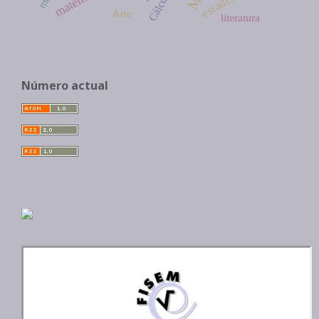
estadística
Cálculo
Arte
literatura
Número actual