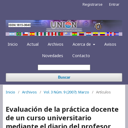
Registrarse
Entrar
Inicio
Actual
Archivos
Acerca de
Avisos
Novedades
Contacto
Buscar
Inicio
/
Archivos
/
Vol. 3 Núm. 9 (2007): Marzo
/
Artículos
Evaluación de la práctica docente
de un curso universitario
mediante el diario del profesor