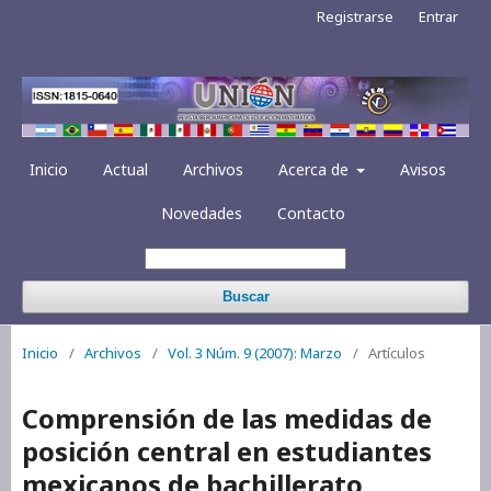
Registrarse
Entrar
Inicio
Actual
Archivos
Acerca de
Avisos
Novedades
Contacto
Buscar
Inicio
/
Archivos
/
Vol. 3 Núm. 9 (2007): Marzo
/
Artículos
Comprensión de las medidas de
posición central en estudiantes
mexicanos de bachillerato