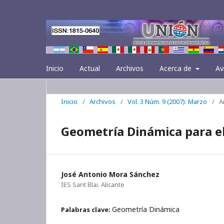
Inicio
Actual
Archivos
Acerca de
Av
Inicio
/
Archivos
/
Vol. 3 Núm. 9 (2007): Marzo
/
A
Geometría Dinámica para el 
José Antonio Mora Sánchez
IES Sant Blai. Alicante
Geometría Dinámica
Palabras clave: