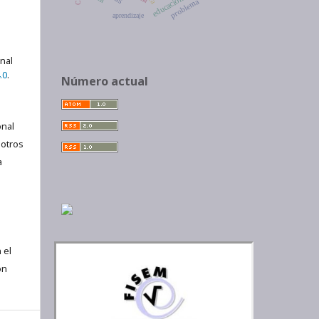
problema
aprendizaje
onal
.0
.
Número actual
nal
 otros
a
 el
ón