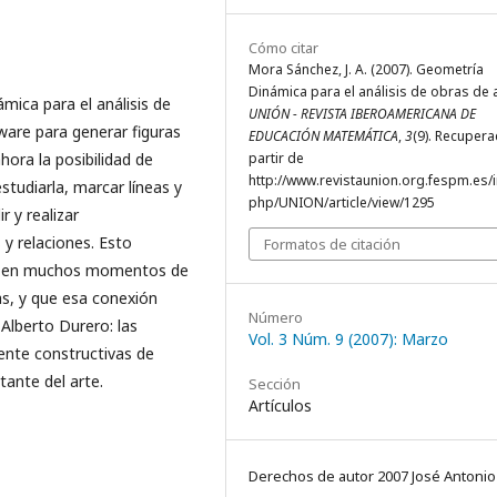
Cómo citar
Mora Sánchez, J. A. (2007). Geometría
Dinámica para el análisis de obras de a
ámica para el análisis de
UNIÓN - REVISTA IBEROAMERICANA DE
ware para generar figuras
EDUCACIÓN MATEMÁTICA
,
3
(9). Recuper
hora la posibilidad de
partir de
http://www.revistaunion.org.fespm.es/
studiarla, marcar líneas y
php/UNION/article/view/1295
r y realizar
y relaciones. Esto
Formatos de citación
ue en muchos momentos de
cas, y que esa conexión
Número
 Alberto Durero: las
Vol. 3 Núm. 9 (2007): Marzo
ente constructivas de
tante del arte.
Sección
Artículos
Derechos de autor 2007 José Antoni