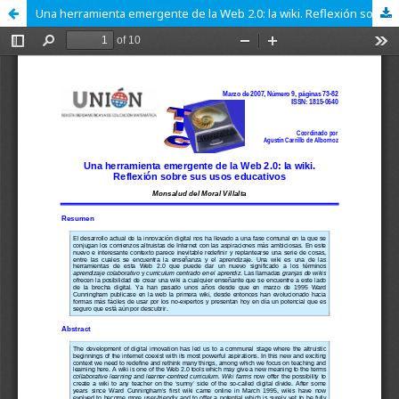
Una herramienta emergente de la Web 2.0: la wiki. Reflexión sobre sus usos educativos