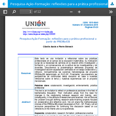
Pesquisa-Ação-Formação: reflexões para a prática profissional a partir do PREMa-EB