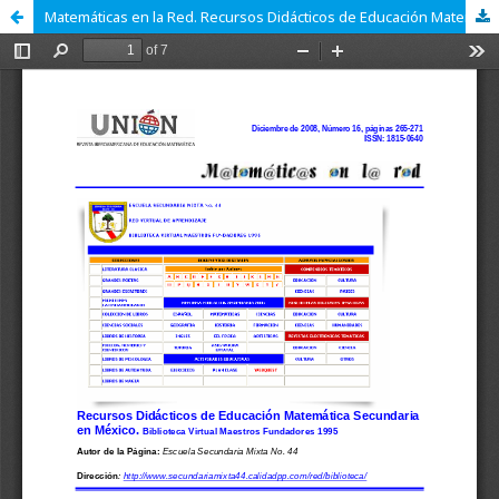
Matemáticas en la Red. Recursos Didácticos de Educación Matemática Secundaria en México. Biblioteca Virtual Maestros Fundadores 1995