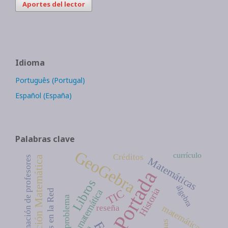
Aportes del lector
Idioma
Português (Portugal)
Español (España)
Palabras clave
GeoGebra
currículo
Créditos
formación de profesores
Dinamización Matemática
Matemáticas
Portada
Libros
álgebra
Historia
TIC
educación matemática
problema
matemática
reseña