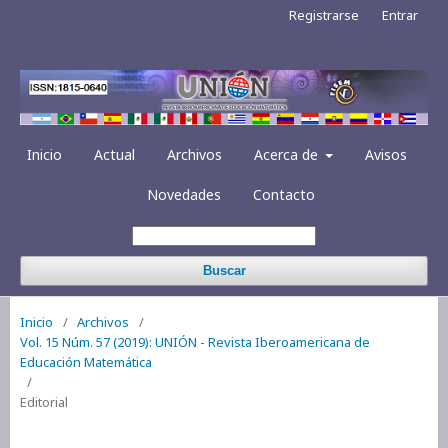
Registrarse
Entrar
Inicio
Actual
Archivos
Acerca de
Avisos
Novedades
Contacto
Buscar
Inicio
/
Archivos
/
Vol. 15 Núm. 57 (2019): UNIÓN - Revista Iberoamericana de
Educación Matemática
/
Editorial