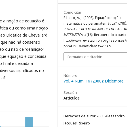
Cómo citar
Ribeiro, A. J. (2008). Equação: noção
se a noção de equação é
matemática ou paramatemática?.
UNIÓ
ática ou como uma noção
REVISTA IBEROAMERICANA DE EDUCACIÓ
ão Didática de Chevallard
MATEMÁTICA
,
4
(16). Recuperado a partir
http://www.revistaunion.org.fespm.es/
-se que não há consenso
php/UNION/article/view/1169
o ou não de “definição”
 que equação é concebida
Formatos de citación
final é deixada a
iversos significados no
Número
ca?
Vol. 4 Núm. 16 (2008): Diciembre
Sección
Artículos
Derechos de autor 2008 Alessandro
Jacques Ribeiro