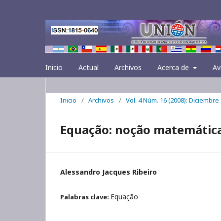
Inicio
Actual
Archivos
Acerca de
Av
Inicio
/
Archivos
/
Vol. 4 Núm. 16 (2008): Diciembre
Equação: noção matemátic
Alessandro Jacques Ribeiro
Equação
Palabras clave: