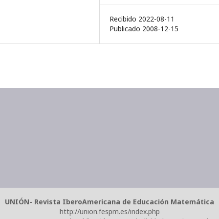
Recibido 2022-08-11
Publicado 2008-12-15
UNIÓN- Revista IberoAmericana de Educación Matemática
http://union.fespm.es/index.php