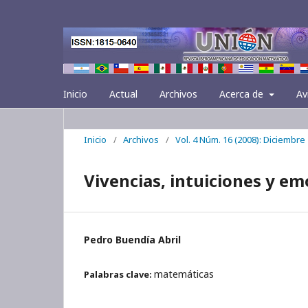
Inicio
Actual
Archivos
Acerca de
Av
Inicio
/
Archivos
/
Vol. 4 Núm. 16 (2008): Diciembre
Vivencias, intuiciones y e
Pedro Buendía Abril
matemáticas
Palabras clave: