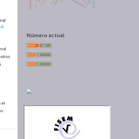
evaluación
matemática
Arte
currículo
onal
.0
.
Número actual
nal
 otros
a
 el
ón