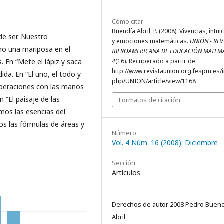
Cómo citar
Buendía Abril, P. (2008). Vivencias, intui
de ser. Nuestro
y emociones matemáticas.
UNIÓN - REV
mo una mariposa en el
IBEROAMERICANA DE EDUCACIÓN MATEM
. En “Mete el lápiz y saca
4
(16). Recuperado a partir de
http://www.revistaunion.org.fespm.es/
ida. En “El uno, el todo y
php/UNION/article/view/1168
operaciones con las manos
n “El paisaje de las
Formatos de citación
os las esencias del
os las fórmulas de áreas y
Número
Vol. 4 Núm. 16 (2008): Diciembre
Sección
Artículos
Derechos de autor 2008 Pedro Buend
Abril