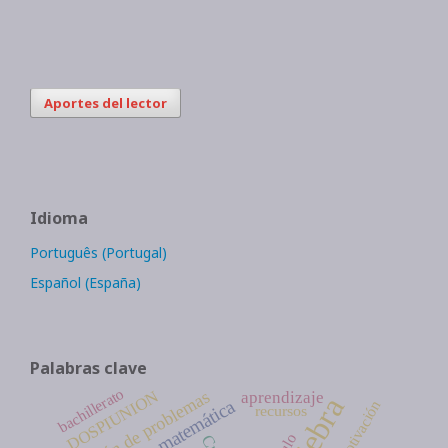
Aportes del lector
Idioma
Português (Portugal)
Español (España)
Palabras clave
bachillerato
resolución de problemas
DOSPIUNION
aprendizaje
educación matemática
motivación
recursos