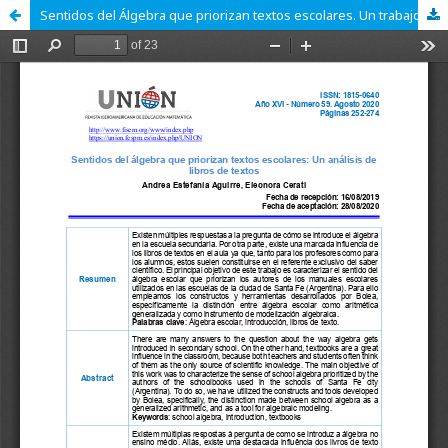
Sentidos del Álgebra que priorizan textos escolares. Un trabajo de campo.