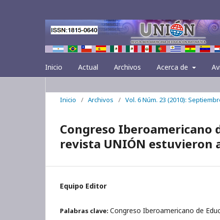
Inicio
Actual
Archivos
Acerca de
Av
Inicio
/
Archivos
/
Vol. 6 Núm. 23 (2010): Septiembr
Congreso Iberoamericano de
revista UNIÓN estuvieron a
Equipo Editor
Congreso Iberoamericano de Edu
Palabras clave: