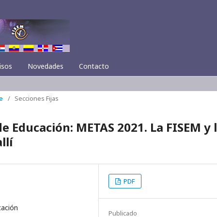
isos
Novedades
Contacto
e
/
Secciones Fijas
 Educación: METAS 2021. La FISEM y 
llí
PDF
cación
Publicado