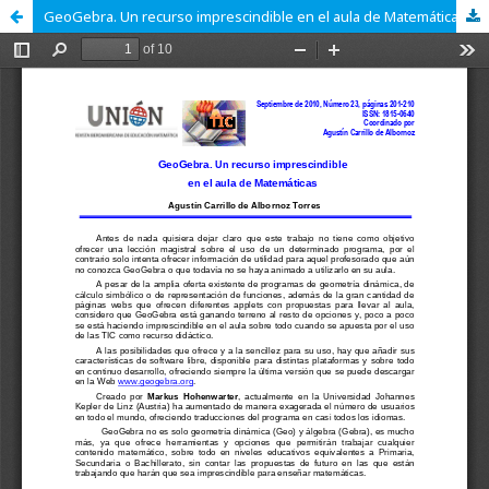
GeoGebra. Un recurso imprescindible en el aula de Matemáticas